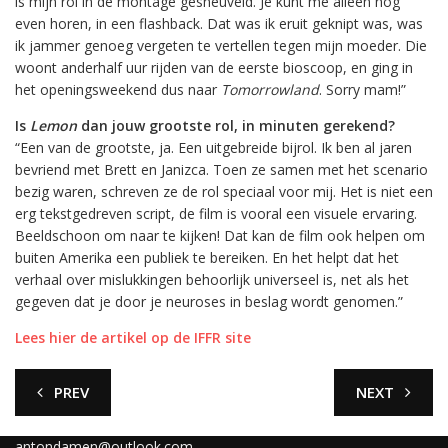
is mijn rol in de montage gesneuveld. Je kunt me alleen nog
even horen, in een flashback. Dat was ik eruit geknipt was, was
ik jammer genoeg vergeten te vertellen tegen mijn moeder. Die
woont anderhalf uur rijden van de eerste bioscoop, en ging in
het openingsweekend dus naar
Tomorrowland
. Sorry mam!”
Is
Lemon
dan jouw grootste rol, in minuten gerekend?
“Een van de grootste, ja. Een uitgebreide bijrol. Ik ben al jaren
bevriend met Brett en Janizca. Toen ze samen met het scenario
bezig waren, schreven ze de rol speciaal voor mij. Het is niet een
erg tekstgedreven script, de film is vooral een visuele ervaring.
Beeldschoon om naar te kijken! Dat kan de film ook helpen om
buiten Amerika een publiek te bereiken. En het helpt dat het
verhaal over mislukkingen behoorlijk universeel is, net als het
gegeven dat je door je neuroses in beslag wordt genomen.”
Lees hier de artikel op de IFFR site
PREV
NEXT
antondamen@outlook.com