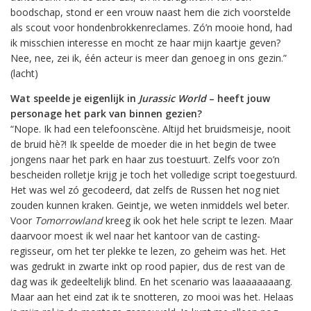
boodschap, stond er een vrouw naast hem die zich voorstelde
als scout voor hondenbrokkenreclames. Zó’n mooie hond, had
ik misschien interesse en mocht ze haar mijn kaartje geven?
Nee, nee, zei ik, één acteur is meer dan genoeg in ons gezin.”
(lacht)
Wat speelde je eigenlijk in
Jurassic World
– heeft jouw
personage het park van binnen gezien?
“Nope. Ik had een telefoonscène. Altijd het bruidsmeisje, nooit
de bruid hè?! Ik speelde de moeder die in het begin de twee
jongens naar het park en haar zus toestuurt. Zelfs voor zo’n
bescheiden rolletje krijg je toch het volledige script toegestuurd.
Het was wel zó gecodeerd, dat zelfs de Russen het nog niet
zouden kunnen kraken. Geintje, we weten inmiddels wel beter.
Voor
Tomorrowland
kreeg ik ook het hele script te lezen. Maar
daarvoor moest ik wel naar het kantoor van de casting-
regisseur, om het ter plekke te lezen, zo geheim was het. Het
was gedrukt in zwarte inkt op rood papier, dus de rest van de
dag was ik gedeeltelijk blind. En het scenario was laaaaaaaang.
Maar aan het eind zat ik te snotteren, zo mooi was het. Helaas