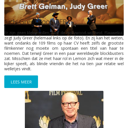
Judy Greer voor IFFR
Er zijn geen kleine rollen, luidt de Hollywood-wijsheid. Flauwekul,
zegt Judy Greer (helemaal links op de foto). En zij kan het weten,
want ondanks de 109 films op haar CV heeft zelfs de grootste
JUDY GREER
filmkenner nog moeite om spontaan een titel van haar te
noemen. Dat terwijl Greer in een paar wereldwijde blockbusters
zat. Misschien dat ze met haar rol in Lemon zich wat meer in de
kijker speelt, als blinde vriendin die het na tien jaar relatie wel
welletjes vindt.
LEES MEER