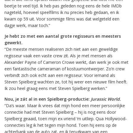
beetje te veel tijd. Ik heb pas geleden nog eens de hele IMDb
nageteld, hoeveel speelfilms ik nu precies heb gedaan, en ik
kwam op 59 uit. Voor sommige films was dat welgeteld een
dagje werk, maar toch.”
Je hebt zo met een aantal grote regisseurs en meesters
gewerkt.
“De meeste mensen realiseren zich niet aan een geweldige
regisseur vaak een vaste crew zit. Als je met mensen als
Alexander Payne of Cameron Crowe werkt, dan werk je ook met
een fantastische cameraman of kostuumontwerper. Zo’n crew
verbindt zich ook echt aan een regisseur. Voor iemand als
Steven Spielberg wachten ze, tot hij weer een nieuwe film heeft.
Ik zou heel graag eens met Steven Spielberg werken.”
Nou, je zát al in een Spielberg-productie:
Jurassic World.
“Da’s waar. Maar ik vrees dat mijn hond een meer persoonlijke
connectie had met Steven Spielberg – hij is nog eens door
Spielberg geaaid, toen mijn ex-vriend ‘m uitliep. Qua Hollywood-
connecties leg ik het tegen mijn hond. Toen hij eens op de
achterbank van de auto zat, en ik terugkwam van een