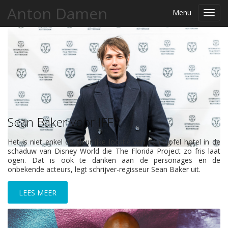
Anton Damen
Menu
Toggl
navig
Sean Baker voor IFFR
Het is niet enkel de kleurrijke locatie van een sjofel hotel in de
schaduw van Disney World die The Florida Project zo fris laat
ogen. Dat is ook te danken aan de personages en de
SEAN BAKER
onbekende acteurs, legt schrijver-regisseur Sean Baker uit.
LEES MEER