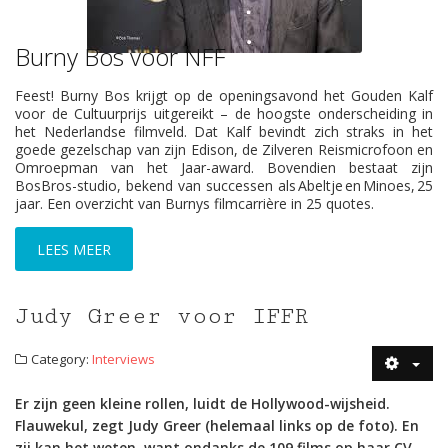
Burny Bos voor NFF
BURNY BOS
Feest! Burny Bos krijgt op de openingsavond het Gouden Kalf
voor de Cultuurprijs uitgereikt – de hoogste onderscheiding in
het Nederlandse filmveld. Dat Kalf bevindt zich straks in het
goede gezelschap van zijn Edison, de Zilveren Reismicrofoon en
Omroepman van het Jaar-award. Bovendien bestaat zijn
BosBros-studio, bekend van successen als Abeltje en Minoes, 25
jaar. Een overzicht van Burnys filmcarrière in 25 quotes.
LEES MEER
Judy Greer voor IFFR
Category:
Interviews
Er zijn geen kleine rollen, luidt de Hollywood-wijsheid.
Flauwekul, zegt Judy Greer (helemaal links op de foto). En
zij kan het weten, want ondanks de 109 films op haar CV