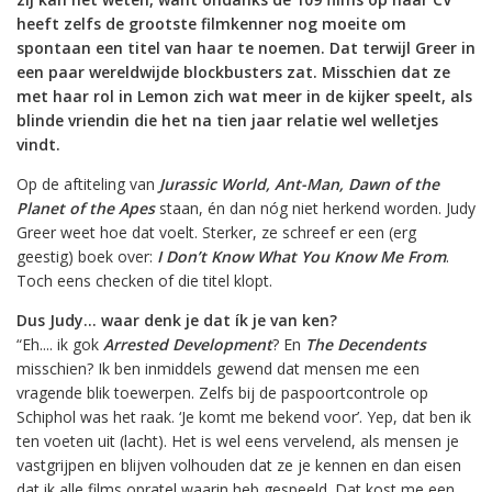
heeft zelfs de grootste filmkenner nog moeite om
spontaan een titel van haar te noemen. Dat terwijl Greer in
een paar wereldwijde blockbusters zat. Misschien dat ze
met haar rol in Lemon zich wat meer in de kijker speelt, als
blinde vriendin die het na tien jaar relatie wel welletjes
vindt.
Op de aftiteling van
Jurassic World, Ant-Man, Dawn of the
Planet of the Apes
staan, én dan nóg niet herkend worden. Judy
Greer weet hoe dat voelt. Sterker, ze schreef er een (erg
geestig) boek over:
I Don’t Know What You Know Me From
.
Toch eens checken of die titel klopt.
Dus Judy… waar denk je dat ík je van ken?
“Eh.... ik gok
Arrested Development
? En
The Decendents
misschien? Ik ben inmiddels gewend dat mensen me een
vragende blik toewerpen. Zelfs bij de paspoortcontrole op
Schiphol was het raak. ‘Je komt me bekend voor’. Yep, dat ben ik
ten voeten uit (lacht). Het is wel eens vervelend, als mensen je
vastgrijpen en blijven volhouden dat ze je kennen en dan eisen
dat ik alle films opratel waarin heb gespeeld. Dat kost me een